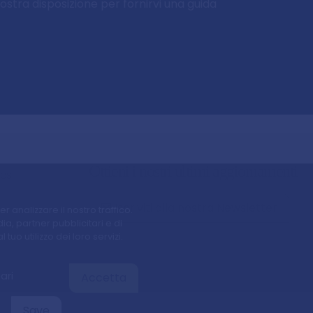
vostra disposizione per fornirvi una guida
Ottieni i nostri ultimi aggiornamenti
OOS
Iscriviti alla nostra Newsletter
 analizzare il nostro traffico.
a, partner pubblicitari e di
uo utilizzo dei loro servizi.
ari
Accetta
Save