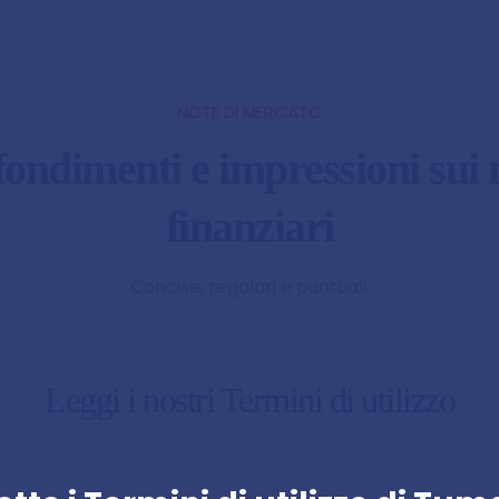
NOTE DI MERCATO
ondimenti e impressioni sui 
finanziari
Concise, regolari e puntuali.
Leggi i nostri Termini di utilizzo