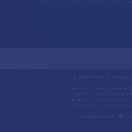
Siete pronti a fare il prossimo passo per
Tumagest SA
Links
Questo sito Web utili
Homepage
Via Valdani 2 ,6830 Chiasso, Svizzera
Utilizziamo i cookie per personali
Il nostro te
info@tumagest.com
Potremmo anche condividere alcune
I nostri servi
analisi che potrebbero combinarlo
+41 91 960 5320
Acconsenti ai nostri cookie se con
Cookie necessari
Coo