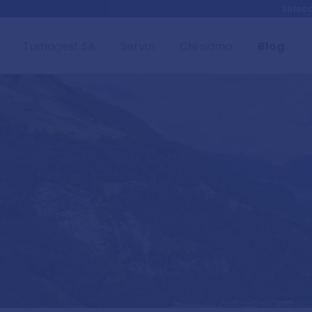
Skip to main content
Sblocc
Tumagest SA
Servizi
Chi siamo
Blog