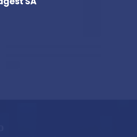
magest SA
o