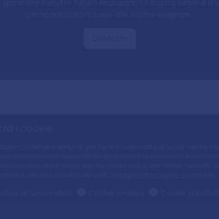
 garantire il vostro futuro finanziario? Il nostro team è a 
personalizzata in base alle vostre esigenze.
Contatto
Regolato da A
zza i cookie
Membro di ASG
zzare contenuti e annunci, per fornire funzionalità di social media e per
am
 informazioni sul tuo utilizzo del nostro sito con i nostri social medi
zi
 con altre informazioni che hai fornito loro o che hanno raccolto dal t
Autorizzato dalla Finma
tinui a utilizzare il nostro sito web.
Maggiori informazioni sui cookie.
kies di funzionalità
Cookie analitici
Cookie pubblicit