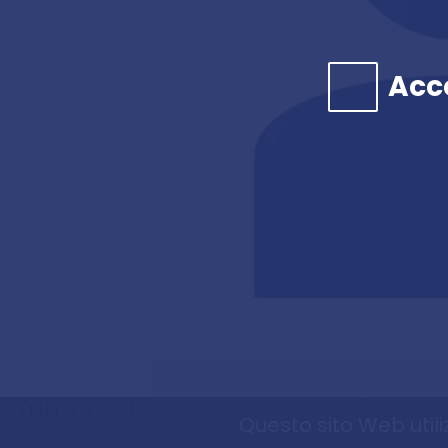
Acce
Tumagest SA
Links
Questo sito Web utili
Homepage