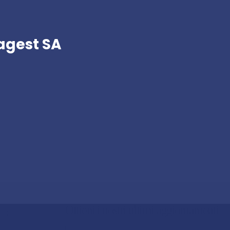
magest SA
Ottieni i nostri ultimi aggiornamenti
OOS