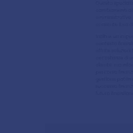
Questa speciali
cambiamenti del 
amministrative. D
consente loro di 
Inoltre, un impe
contesto finanzi
offrire soluzioni
circostanze di o
cliente, ma info
percorso finanzi
gestione patrim
successo finanzi
futuro finanziari