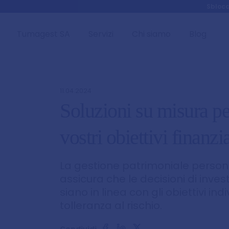
Skip to main content
Sblocc
Tumagest SA
Servizi
Chi siamo
Blog
11.04.2024
Soluzioni su misura pe
vostri obiettivi finanzia
La gestione patrimoniale person
assicura che le decisioni di inve
siano in linea con gli obiettivi indi
tolleranza al rischio.