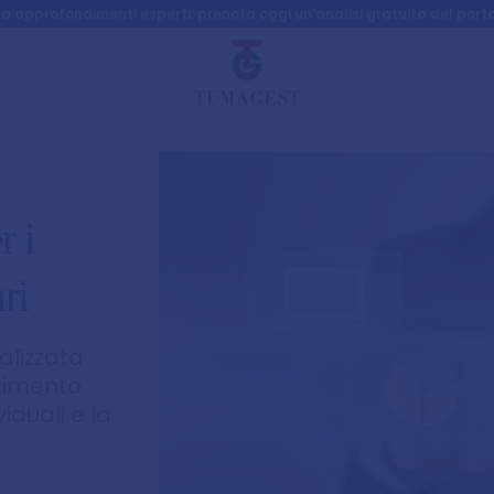
a approfondimenti esperti: prenota oggi un'analisi gratuita del porta
r i
ri
alizzata
stimento
viduali e la