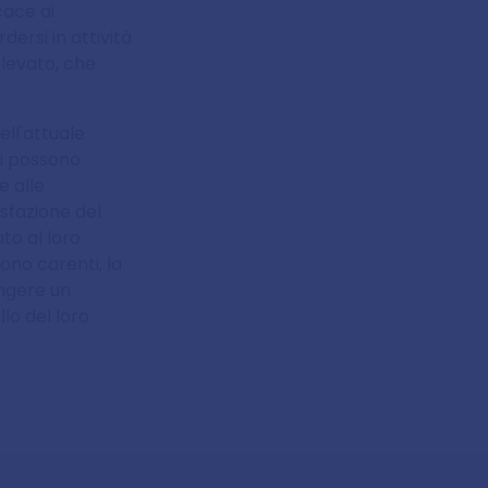
cace ai
ersi in attività
elevato, che
ell'attuale
pi possono
e alle
sfazione del
to al loro
ono carenti, la
ngere un
lo del loro